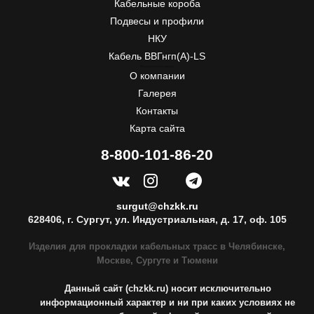
Кабельные короба
Подвесы и профили
НКУ
Кабель ВВГнгп(A)-LS
ЧЗКК
Почтовый адрес:
55, Первой Пятилетки
454007
Челябинск, Россия
Телефон:
+7-351-277-77-20
, Факс:
+7-351-277-77-20
, E-mail:
info@chzkk.ru
О компании
Галерея
Контакты
Карта сайта
8-800-101-86-20
surgut@chzkk.ru
628406, г. Сургут, ул. Индустриальная, д. 17, оф. 105
Изделия для прокладки кабельных трасс в Челябинске,
Москве, Сургуте и Тюмени
Данный сайт (chzkk.ru) носит исключительно
информационный характер и ни при каких условиях не