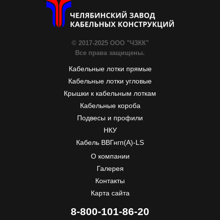
© 2017-2025 ООО "ЧЗКК"
Все права защищены.
Кабельные лотки прямые
Кабельные лотки угловые
Крышки к кабельным лоткам
Кабельные короба
Подвесы и профили
НКУ
Кабель ВВГнгп(A)-LS
ЧЗКК
Почтовый адрес:
55, Первой Пятилетки
454007
Челябинск, Россия
Телефон:
+7-351-277-77-20
, Факс:
+7-351-277-77-20
, E-mail:
info@chzkk.ru
О компании
Галерея
Контакты
Карта сайта
8-800-101-86-20